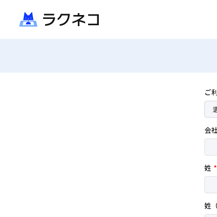
ご
会
姓
*
姓