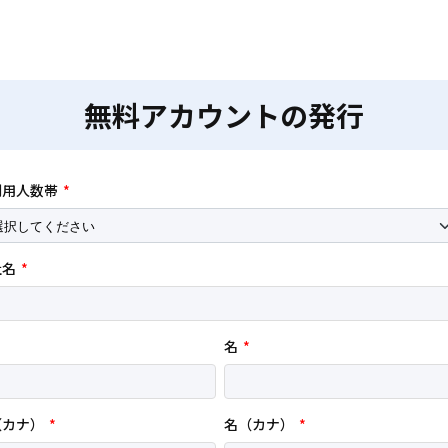
無料アカウントの
発行
利用人数帯
*
社名
*
名
*
（カナ）
*
名（カナ）
*