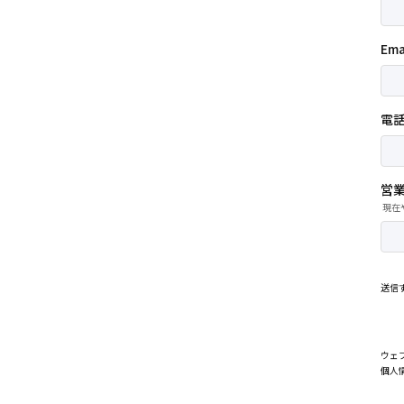
Ema
電
営
現在
送信
ウェ
個人